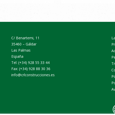
C/ Benartemi, 11
L
35460 – Gáldar
P
Las Palmas
Ac
España
Pe
Tel: (+34) 928 55 33 44
T
Fax: (+34) 928 88 30 36
C
info@crlconstrucciones.es
Po
Po
Av