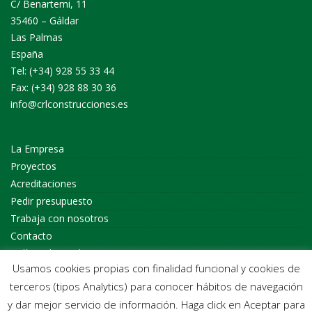
C/ Benartemi, 11
35460 – Gáldar
Las Palmas
España
Tel: (+34) 928 55 33 44
Fax: (+34) 928 88 30 36
info@crlconstrucciones.es
La Empresa
Proyectos
Acreditaciones
Pedir presupuesto
Trabaja con nosotros
Contacto
Política de Cookies
Usamos cookies propias con finalidad funcional y cookies de
Política de privacidad
terceros (tipos Analytics) para conocer hábitos de navegación
Aviso Legal
y dar mejor servicio de información. Haga click en Aceptar para